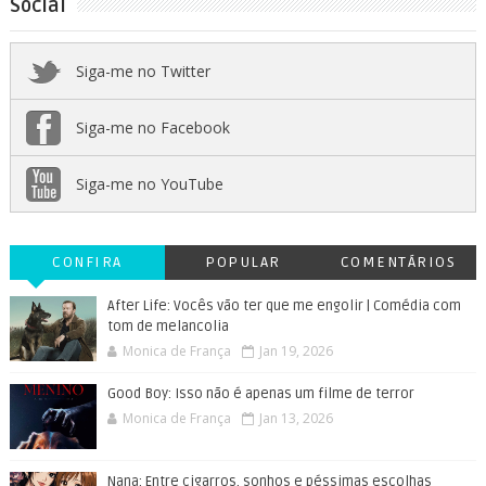
Social
Siga-me no Twitter
Siga-me no Facebook
Siga-me no YouTube
CONFIRA
POPULAR
COMENTÁRIOS
After Life: Vocês vão ter que me engolir | Comédia com
tom de melancolia
Monica de França
Jan 19, 2026
Good Boy: Isso não é apenas um filme de terror
Monica de França
Jan 13, 2026
Nana: Entre cigarros, sonhos e péssimas escolhas