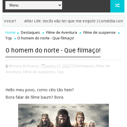
After Life: Vocês vão ter que me engolir | Comédia com tom de me
Home
Destaques
Filme de Aventura
Filme de suspense
Top
O homem do norte - Que filmaço!
O homem do norte - Que filmaço!
Monica de França
junho 17, 2022
Destaques,
Filme de
Aventura,
Filme de suspense,
Top,
Hello meu povo, como cêis tão hein?
Bora falar de filme baum? Bora.