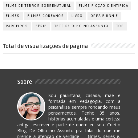
FILME DE TERROR SOBRENATURAL
FILME FICÇÃO CIENTIFICA
FILMES
FILMES COREANOS
LIVRO
OPPA E UNNIE
PARCEIROS
SÉRIE
TBT | DE OLHO NO ASSUNTO
TOP
Total de visualizações de página
Sobre
Sou paulistana, casada, mãe e
formada em Pedagogia, com a
psicanálise sempre rondando meus
pensamentos. Tenho 35 anos,
histórias acumuladas e uma certeza
antiga: escrever é parte de quem eu sou. Criei o
Blog De Olho no Assunto pra falar do que me
prende a atenção de verdade — filmes, séries e,