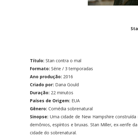
Sta
Título:
Stan contra o mal
Formato:
Série / 3 temporadas
Ano produção:
2016
Criado por:
Dana Gould
Duração:
22 minutos
Países de Origem:
EUA
Gênero:
Comédia sobrenatural
Sinopse:
Uma cidade de New Hampshire construída n
demônios, espíritos e bruxas. Stan Miller, ex-xerife d
cidade do sobrenatural.