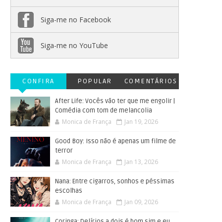
Siga-me no Facebook
Siga-me no YouTube
CONFIRA
POPULAR
COMENTÁRIOS
After Life: Vocês vão ter que me engolir |
Comédia com tom de melancolia
Monica de França
Jan 19, 2026
Good Boy: Isso não é apenas um filme de
terror
Monica de França
Jan 13, 2026
Nana: Entre cigarros, sonhos e péssimas
escolhas
Monica de França
Jan 09, 2026
Coringa: Delírios a dois é bom sim e eu