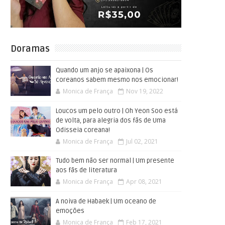
Doramas
Quando um anjo se apaixona | Os
coreanos sabem mesmo nos emocionar!
Monica de França
Nov 19, 2022
Loucos um pelo outro | Oh Yeon Soo está
de volta, para alegria dos fãs de Uma
Odisseia coreana!
Monica de França
Jul 02, 2021
Tudo bem não ser normal | Um presente
aos fãs de literatura
Monica de França
Apr 08, 2021
A noiva de Habaek | Um oceano de
emoções
Monica de França
Feb 17, 2021