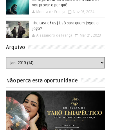
vou provar o por quê
Monica de França
Nov 05, 2024
The Last of Us | É só para quem jogou o
jogo?
Alessandro de França
Mar 21, 2023
Arquivo
Não perca esta oportunidade