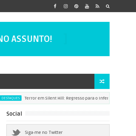
NOS FILMES
SÉRIES
DORAMAS
NO ASSUNTO!
Terror em Silent Hill: Regresso para o Inferno - Apenas um Fan S
UES
Social
Siga-me no Twitter