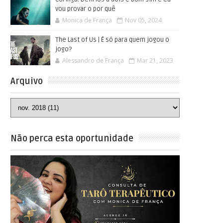
vou provar o por quê
Monica de França
Nov 05, 2024
The Last of Us | É só para quem jogou o
jogo?
Alessandro de França
Mar 21, 2023
Arquivo
Não perca esta oportunidade