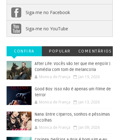
Siga-me no Facebook
Siga-me no YouTube
CONFIRA
POPULAR
COMENTÁRIOS
After Life: Vocês vão ter que me engolir |
Comédia com tom de melancolia
Monica de França
Jan 19, 2026
Good Boy: Isso não é apenas um filme de
terror
Monica de França
Jan 13, 2026
Nana: Entre cigarros, sonhos e péssimas
escolhas
Monica de França
Jan 09, 2026
Coringa: Delírios a dois é bom sim e eu