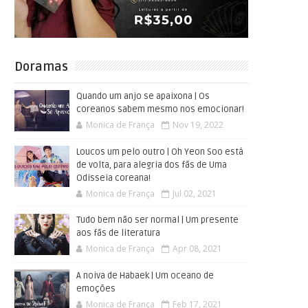
Doramas
Quando um anjo se apaixona | Os
coreanos sabem mesmo nos emocionar!
Monica de França
Nov 19, 2022
Loucos um pelo outro | Oh Yeon Soo está
de volta, para alegria dos fãs de Uma
Odisseia coreana!
Monica de França
Jul 02, 2021
Tudo bem não ser normal | Um presente
aos fãs de literatura
Monica de França
Apr 08, 2021
A noiva de Habaek | Um oceano de
emoções
Monica de França
Feb 17, 2021