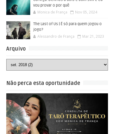
vou provar o por quê
Monica de França
Nov 05, 2024
The Last of Us | É só para quem jogou o
jogo?
Alessandro de França
Mar 21, 2023
Arquivo
Não perca esta oportunidade