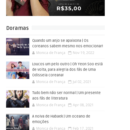
Doramas
Quando um anjo se apaixona | Os
coreanos sabem mesmo nos emocionar!
Monica de França
Nov 19, 2022
Loucos um pelo outro | Oh Yeon Soo está
de volta, para alegria dos fãs de Uma
Odisseia coreana!
Monica de França
Jul 02, 2021
Tudo bem não ser normal | Um presente
aos fãs de literatura
Monica de França
Apr 08, 2021
A noiva de Habaek | Um oceano de
emoções
Monica de França
Feb 17, 2021