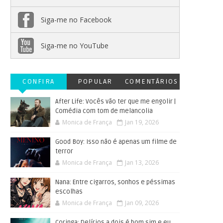
Siga-me no Facebook
Siga-me no YouTube
CONFIRA
POPULAR
COMENTÁRIOS
After Life: Vocês vão ter que me engolir |
Comédia com tom de melancolia
Monica de França
Jan 19, 2026
Good Boy: Isso não é apenas um filme de
terror
Monica de França
Jan 13, 2026
Nana: Entre cigarros, sonhos e péssimas
escolhas
Monica de França
Jan 09, 2026
Coringa: Delírios a dois é bom sim e eu