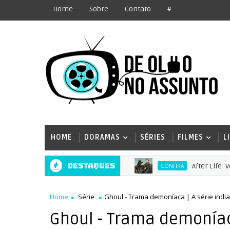
Home
Sobre
Contato
#
HOME
DORAMAS
SÉRIES
FILMES
L
Destaques
After Life: Vocês 
CONFIRA
Home
Série
Ghoul - Trama demoníaca | A série india
Ghoul - Trama demoníaca