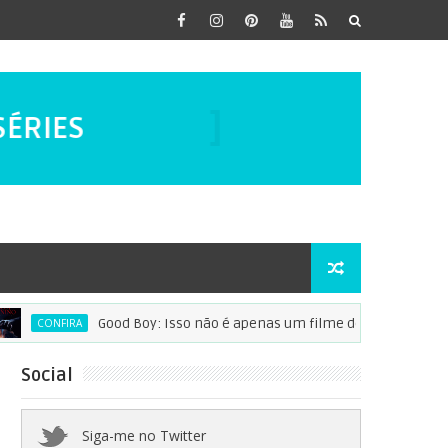
NOS FILMES
SÉRIES
DORAMAS
NO ASSUNTO!
Good Boy: Isso não é apenas um filme de terror
NFIRA
AN
Social
Siga-me no Twitter