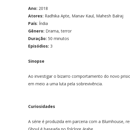
Ano:
2018
Atores:
Radhika Apte, Manav Kaul, Mahesh Balraj
País
: Índia
Gênero:
Drama, terror
Duração:
50 minutos
Episódios:
3
Sinopse
Ao investigar o bizarro comportamento do novo prisio
em meio a uma luta pela sobrevivência.
Curiosidades
A série é produzida em parceria com a Blumhouse, r
Ghoul é baseada no folclore árabe.