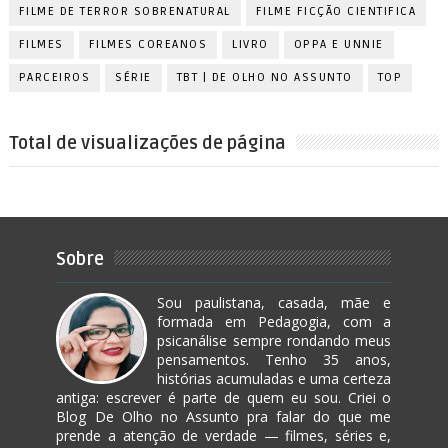
FILME DE TERROR SOBRENATURAL
FILME FICÇÃO CIENTIFICA
FILMES
FILMES COREANOS
LIVRO
OPPA E UNNIE
PARCEIROS
SÉRIE
TBT | DE OLHO NO ASSUNTO
TOP
Total de visualizações de página
Sobre
Sou paulistana, casada, mãe e
formada em Pedagogia, com a
psicanálise sempre rondando meus
pensamentos. Tenho 35 anos,
histórias acumuladas e uma certeza
antiga: escrever é parte de quem eu sou. Criei o
Blog De Olho no Assunto pra falar do que me
prende a atenção de verdade — filmes, séries e,