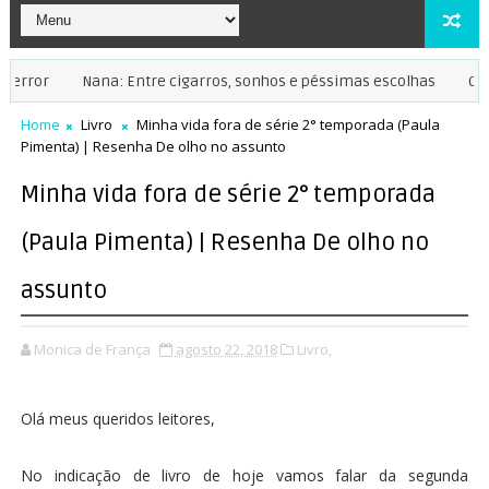
Nana: Entre cigarros, sonhos e péssimas escolhas
Coringa:
Home
Livro
Minha vida fora de série 2° temporada (Paula
Pimenta) | Resenha De olho no assunto
Minha vida fora de série 2° temporada
(Paula Pimenta) | Resenha De olho no
assunto
Monica de França
agosto 22, 2018
Livro,
Olá meus queridos leitores,
No indicação de livro de hoje vamos falar da segunda