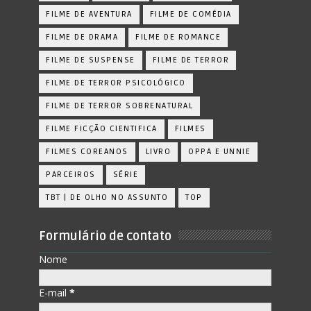
FILME DE AVENTURA
FILME DE COMÉDIA
FILME DE DRAMA
FILME DE ROMANCE
FILME DE SUSPENSE
FILME DE TERROR
FILME DE TERROR PSICOLÓGICO
FILME DE TERROR SOBRENATURAL
FILME FICÇÃO CIENTIFICA
FILMES
FILMES COREANOS
LIVRO
OPPA E UNNIE
PARCEIROS
SÉRIE
TBT | DE OLHO NO ASSUNTO
TOP
Formulário de contato
Nome
E-mail
*