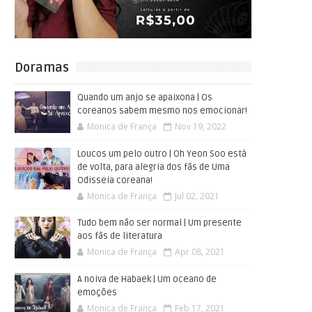
Doramas
Quando um anjo se apaixona | Os
coreanos sabem mesmo nos emocionar!
Monica de França
Nov 19, 2022
Loucos um pelo outro | Oh Yeon Soo está
de volta, para alegria dos fãs de Uma
Odisseia coreana!
Monica de França
Jul 02, 2021
Tudo bem não ser normal | Um presente
aos fãs de literatura
Monica de França
Apr 08, 2021
A noiva de Habaek | Um oceano de
emoções
Monica de França
Feb 17, 2021