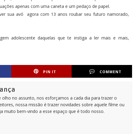
s situações apenas com uma caneta e um pedaço de papel.
ver sua avó agora com 13 anos roubar seu futuro namorado,
m adolescente daquelas que te instiga a ler mais e mais,
PIN IT
COMMENT
rança
e olho no assunto, nos esforçamos a cada dia para trazer o
itores, nossa missão é trazer novidades sobre aquele filme ou
eja muito bem-vindo a esse espaço que é todo nosso.