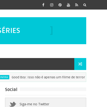
NOS FILMES
SÉRIES
DORAMAS
NO ASSUNTO!
Good Boy: Isso não é apenas um filme de terror
N
ANIME
Social
Siga-me no Twitter