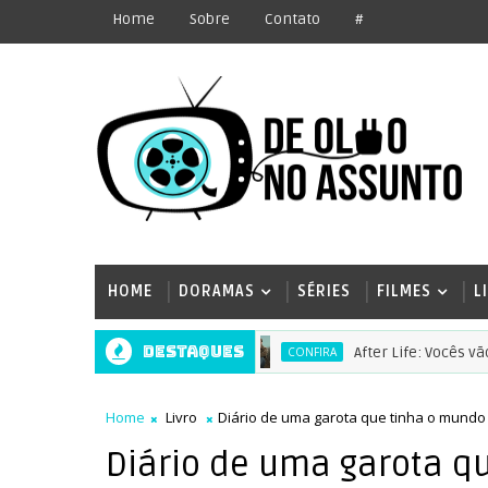
Home
Sobre
Contato
#
HOME
DORAMAS
SÉRIES
FILMES
L
Destaques
After Life: Vocês vão ter
CONFIRA
Home
Livro
Diário de uma garota que tinha o mund
Diário de uma garota q