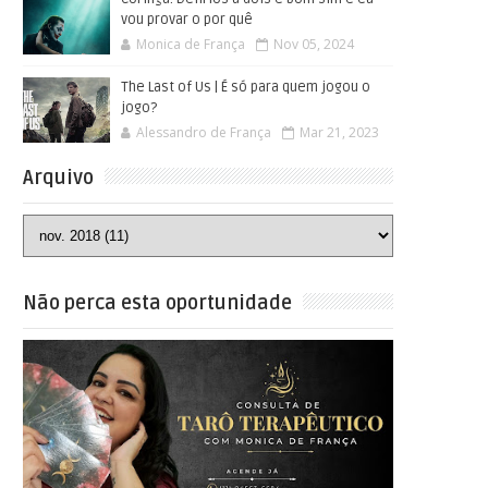
vou provar o por quê
Monica de França
Nov 05, 2024
The Last of Us | É só para quem jogou o
jogo?
Alessandro de França
Mar 21, 2023
Arquivo
Não perca esta oportunidade