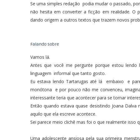
Se uma simples redação podia mudar o passado, por q
não hesita em converter a ficção em realidade. O
dando origem a outros textos que trazem novos probl
Falando sobre
Vamos lá.
Antes que você me pergunte porque estou lendo lit
linguagem informal que tanto gosto.
Eu estava lendo Tartarugas até lá embaixo e parei 
monótona e por pouco não me convenceu, imagina
interessante teria que acontecer para se tornar intere
Então quando estava quase desistindo Joana Dalva 
aquilo que ela escreve acontece.
Sei parece meio clichê mas foi o que realmente isso q
Uma adolescente ansiosa pela sua primeira menst