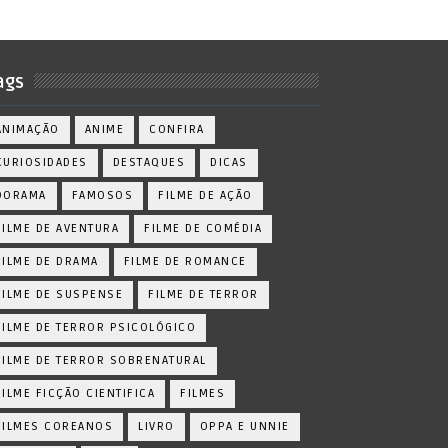
ags
ANIMAÇÃO
ANIME
CONFIRA
CURIOSIDADES
DESTAQUES
DICAS
DORAMA
FAMOSOS
FILME DE AÇÃO
FILME DE AVENTURA
FILME DE COMÉDIA
FILME DE DRAMA
FILME DE ROMANCE
FILME DE SUSPENSE
FILME DE TERROR
FILME DE TERROR PSICOLÓGICO
FILME DE TERROR SOBRENATURAL
FILME FICÇÃO CIENTIFICA
FILMES
FILMES COREANOS
LIVRO
OPPA E UNNIE