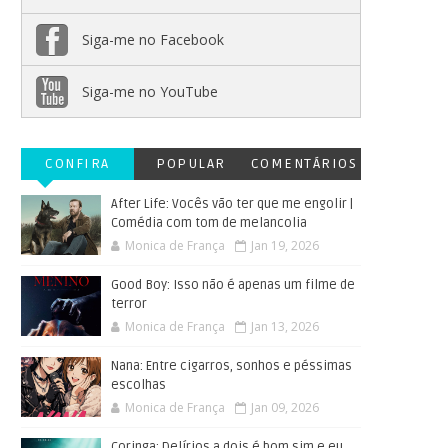
Siga-me no Facebook
Siga-me no YouTube
CONFIRA
POPULAR
COMENTÁRIOS
After Life: Vocês vão ter que me engolir |
Comédia com tom de melancolia
Monica de França
Jan 19, 2026
Good Boy: Isso não é apenas um filme de
terror
Monica de França
Jan 13, 2026
Nana: Entre cigarros, sonhos e péssimas
escolhas
Monica de França
Jan 09, 2026
Coringa: Delírios a dois é bom sim e eu