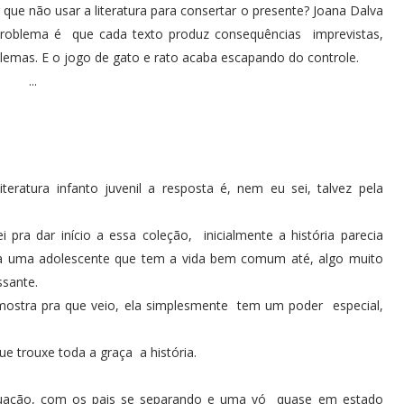
ue não usar a literatura para consertar o presente? Joana Dalva
 problema é que cada texto produz consequências imprevistas,
emas. E o jogo de gato e rato acaba escapando do controle.
...
eratura infanto juvenil a resposta é, nem eu sei, talvez pela
pra dar início a essa coleção, inicialmente a história parecia
 uma adolescente que tem a vida bem comum até, algo muito
ssante.
mostra pra que veio, ela simplesmente tem um poder especial,
ue trouxe toda a graça a história.
ruação, com os pais se separando e uma vó quase em estado