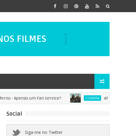
NOS FILMES
SÉRIES
DORAMAS
NO ASSUNTO!
- Apenas um Fan Service?
After Life: Vocês vão t
CONFIRA
Social
Siga-me no Twitter