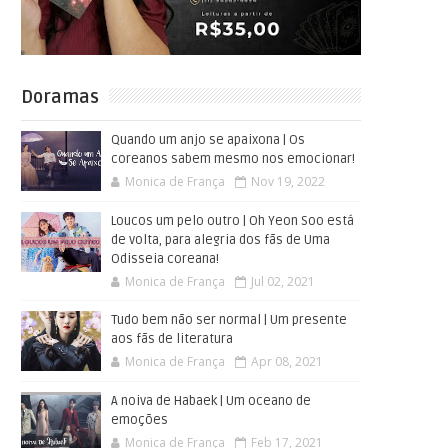
Doramas
Quando um anjo se apaixona | Os
coreanos sabem mesmo nos emocionar!
Monica de França
Nov 19, 2022
Loucos um pelo outro | Oh Yeon Soo está
de volta, para alegria dos fãs de Uma
Odisseia coreana!
Monica de França
Jul 02, 2021
Tudo bem não ser normal | Um presente
aos fãs de literatura
Monica de França
Apr 08, 2021
A noiva de Habaek | Um oceano de
emoções
Monica de França
Feb 17, 2021