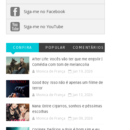
Siga-me no Facebook
Siga-me no YouTube
CONFIRA
POPULAR
COMENTÁRIOS
After Life: Vocês vão ter que me engolir |
Comédia com tom de melancolia
Monica de França
Jan 19, 2026
Good Boy: Isso não é apenas um filme de
terror
Monica de França
Jan 13, 2026
Nana: Entre cigarros, sonhos e péssimas
escolhas
Monica de França
Jan 09, 2026
Coringa: Delírios a dois é bom sim e eu