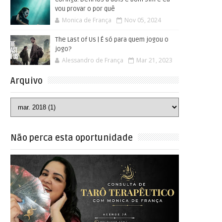
vou provar o por quê
Monica de França
Nov 05, 2024
The Last of Us | É só para quem jogou o
jogo?
Alessandro de França
Mar 21, 2023
Arquivo
Não perca esta oportunidade