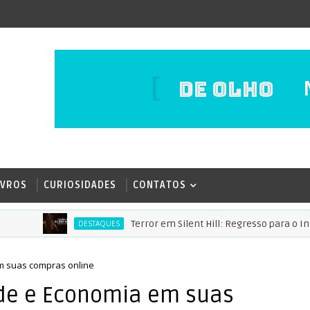
DE OLHO
IVROS
CURIOSIDADES
CONTATOS
Terror em Silent Hill: Regresso para o Inferno 
DESTAQUES
em suas compras online
ade e Economia em suas